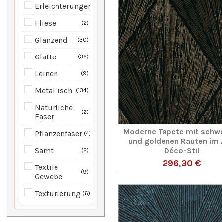
Erleichterungen
4
Fliese
2
Glanzend
30
Glatte
32
Leinen
9
Metallisch
134
Natürliche
2
Faser
Moderne Tapete mit schw
Pflanzenfaser
4
und goldenen Rauten im 
Déco-Stil
Samt
2
296,30 €
Textile
9
Gewebe
Texturierung
6