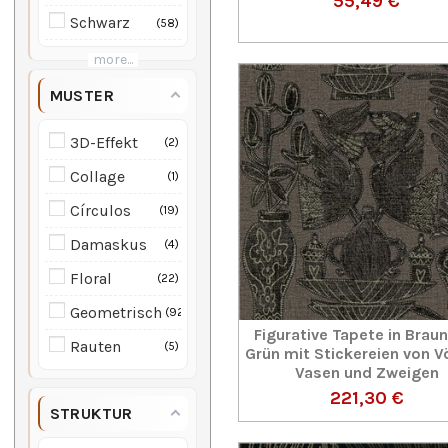
55,49 €
Schwarz
58
more...
MUSTER
3D-Effekt
2
Collage
1
Círculos
19
Damaskus
4
Floral
22
Geometrisch
92
Figurative Tapete in Brau
Rauten
5
Grün mit Stickereien von V
Vasen und Zweigen
221,30 €
STRUKTUR