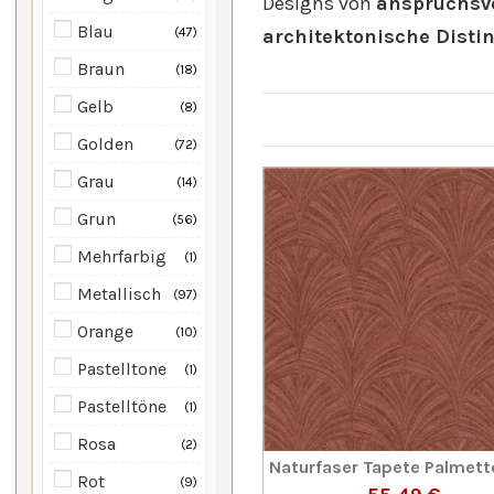
Designs von
anspruchsvo
Blau
47
architektonische Disti
Braun
18
Gelb
8
Golden
72
Grau
14
Grun
56
Mehrfarbig
1
Metallisch
97
Orange
10
Pastelltone
1
Pastelltöne
1
Rosa
2
Naturfaser Tapete Palmett
Rot
9