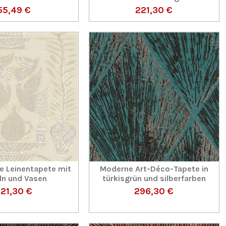
55,49 €
221,30 €
e Leinentapete mit
Moderne Art-Déco-Tapete in
ln und Vasen
türkisgrün und silberfarben
21,30 €
296,30 €