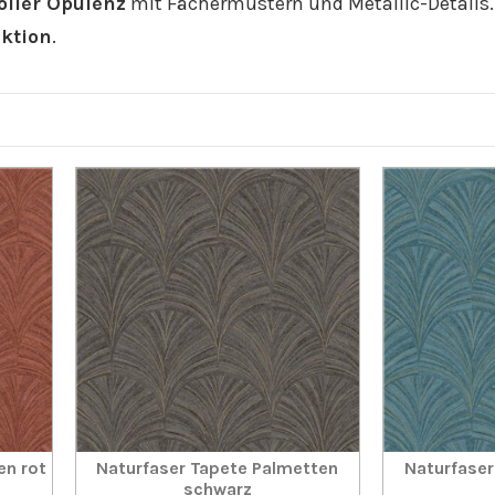
ller Opulenz
mit Fächermustern und Metallic-Details. 
nktion
.
en rot
Naturfaser Tapete Palmetten
Naturfaser
schwarz