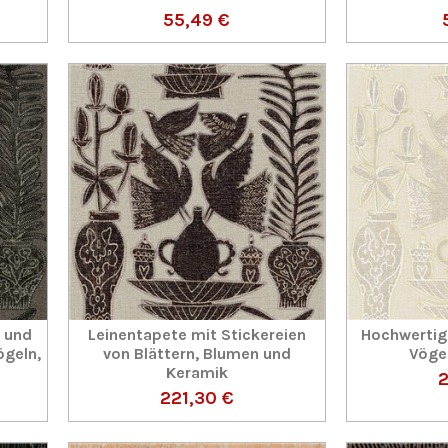
55,49 €
n und
Leinentapete mit Stickereien
Hochwertig
ögeln,
von Blättern, Blumen und
Vöge
Keramik
2
221,30 €