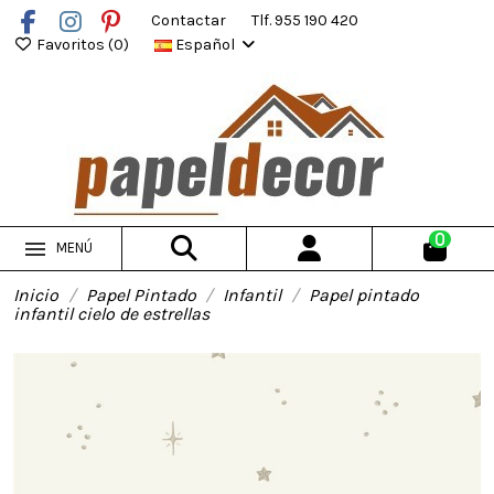
Contactar
Tlf. 955 190 420
Favoritos (
0
)
Español
0
MENÚ
Inicio
Papel Pintado
Infantil
Papel pintado
infantil cielo de estrellas