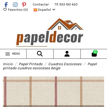
Contactar
Tlf. 955 190 420
Favoritos (
0
)
Español
0
MENÚ
Inicio
Papel Pintado
Cuadros Escoceses
Papel
pintado cuadros escoceses beige