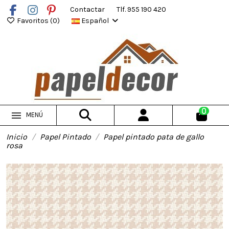
Contactar
Tlf. 955 190 420
Favoritos (
0
)
Español
0
MENÚ
Inicio
Papel Pintado
Papel pintado pata de gallo
rosa