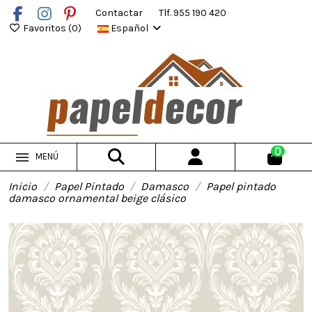
Contactar
Tlf. 955 190 420
Favoritos (
0
)
Español
0
MENÚ
Inicio
Papel Pintado
Damasco
Papel pintado
damasco ornamental beige clásico