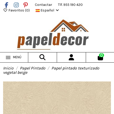
Contactar
Tlf. 955 190 420
Favoritos (
0
)
Español
0
MENÚ
Inicio
Papel Pintado
Papel pintado texturizado
vegetal beige