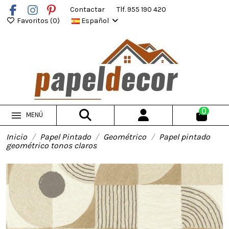
Contactar
Tlf. 955 190 420
Favoritos (
0
)
Español
0
MENÚ
Inicio
Papel Pintado
Geométrico
Papel pintado
geométrico tonos claros