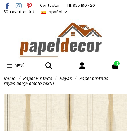
Contactar
Tlf. 955 190 420
Favoritos (
0
)
Español
0
MENÚ
Inicio
Papel Pintado
Rayas
Papel pintado
rayas beige efecto textil