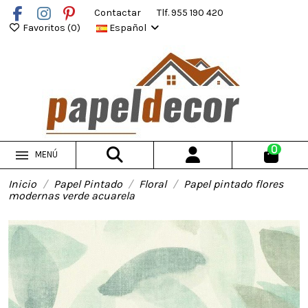
Contactar
Tlf. 955 190 420
Favoritos (
0
)
Español
0
MENÚ
Inicio
Papel Pintado
Floral
Papel pintado flores
modernas verde acuarela