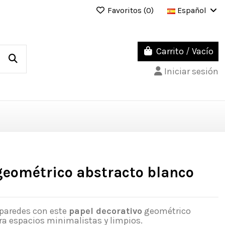
Favoritos (
0
)
Español
Carrito
/
Vacío
Iniciar sesión
geométrico abstracto blanco
 paredes con este
papel decorativo
geométrico
ara espacios minimalistas y limpios.