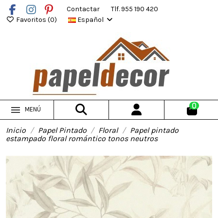
Contactar
Tlf. 955 190 420
Favoritos (
0
)
Español
0
MENÚ
Inicio
Papel Pintado
Floral
Papel pintado
estampado floral romántico tonos neutros