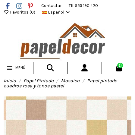
Contactar
Tlf. 955 190 420
Favoritos (
0
)
Español
0
MENÚ
Inicio
Papel Pintado
Mosaico
Papel pintado
cuadros rosa y tonos pastel