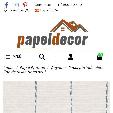
Contactar
Tlf. 955 190 420
Favoritos (
0
)
Español
0
MENÚ
Inicio
Papel Pintado
Rayas
Papel pintado efeto
lino de rayas finas azul