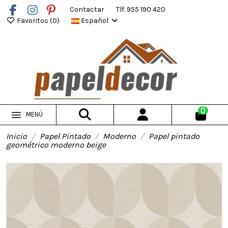
Contactar
Tlf. 955 190 420
Favoritos (
0
)
Español
0
MENÚ
Inicio
Papel Pintado
Moderno
Papel pintado
geométrico moderno beige