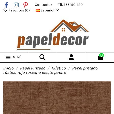
Contactar
Tlf. 955 190 420
Favoritos (
0
)
Español
0
MENÚ
Inicio
Papel Pintado
Rústico
Papel pintado
rústico rojo toscano efecto papiro