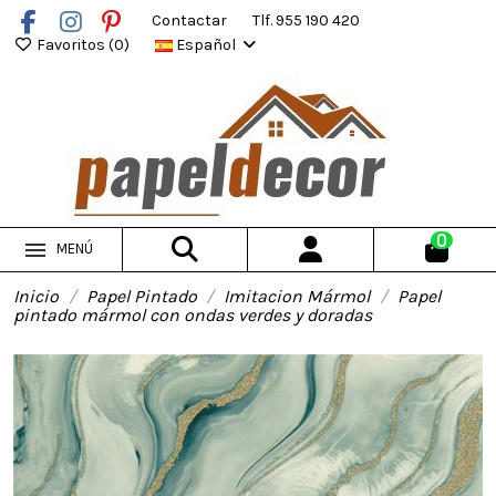
Contactar
Tlf. 955 190 420
Favoritos (
0
)
Español
0
MENÚ
Inicio
Papel Pintado
Imitacion Mármol
Papel
pintado mármol con ondas verdes y doradas