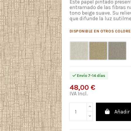
Este papel pintado present
entramado de las fibras na
tono beige suave. Su relie
que difunde la luz sutilme
DISPONIBLE EN OTROS COLORE
Envío 7-14 días
48,00 €
IVA Incl.
Añadir 