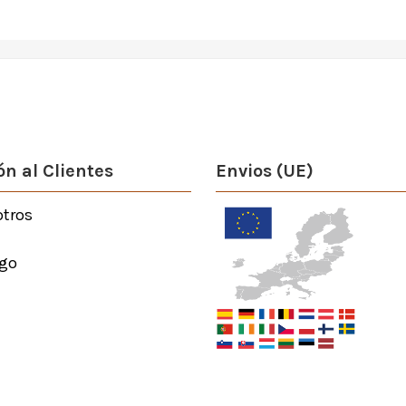
n al Clientes
Envios (UE)
otros
go