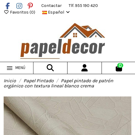
Contactar
Tlf. 955 190 420
Favoritos (
0
)
Español
0
MENÚ
Inicio
Papel Pintado
Papel pintado de patrón
orgánico con textura lineal blanco crema