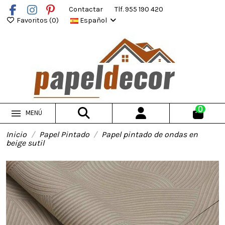
Contactar
Tlf. 955 190 420
Favoritos (
0
)
Español
0
MENÚ
Inicio
Papel Pintado
Papel pintado de ondas en
beige sutil