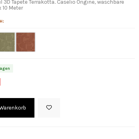
 3D Tapete Terrakotta. Caselio Origine, waschbare
x 10 Meter
H:
Tagen
 Warenkorb