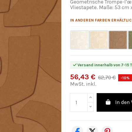
Geometrische Trompe-l’œil
Vliestapete. Maße: 53 cm 
IN ANDEREN FARBEN ERHÄLTLIC
Versand innerhalb von 7-15 
56,43 €
62,70 €
-10%
MwSt. inkl.
In den