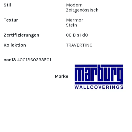
Stil
Modern
Zeitgenössisch
Textur
Marmor
Stein
Zertifizierungen
CE B s1 d0
Kollektion
TRAVERTINO
ean13
4001860333501
Marke