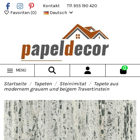
Kontakt
Tlf. 955 190 420
Favoriten (
0
)
Deutsch
0
MENÜ
Startseite
Tapeten
Steinimitat
Tapete aus
modernem grauem und beigem Travertinstein