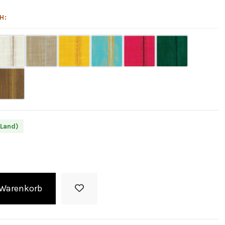
H:
 Land)
 Warenkorb