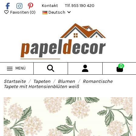
Kontakt
Tlf. 955 190 420
Favoriten (
0
)
Deutsch
0
MENÜ
Startseite
Tapeten
Blumen
Romantische
Tapete mit Hortensienblüten weiß