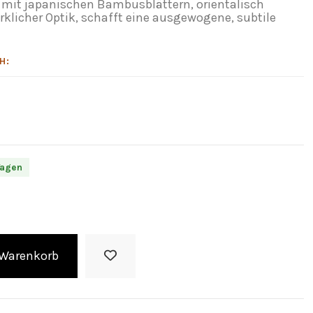
 mit japanischen Bambusblättern, orientalisch
rklicher Optik, schafft eine ausgewogene, subtile
H:
Tagen
 Warenkorb