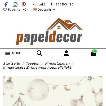
Kontakt
Tlf. 955 190 420
Favoriten (
0
)
Deutsch
0
MENÜ
Startseite
Tapeten
Kindertapeten
Kindertapete Zirkus weiß Aquarelleffekt