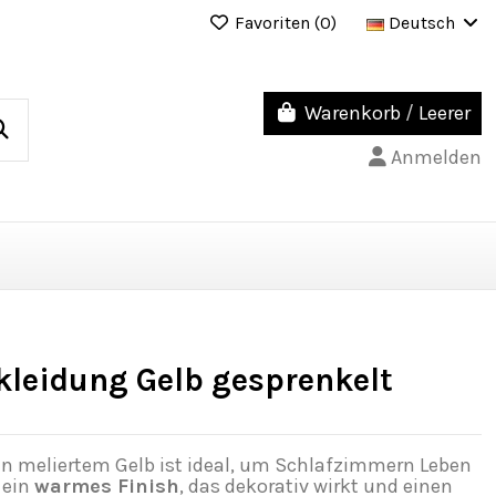
Favoriten (
0
)
Deutsch
Warenkorb
/
Leerer
Anmelden
kleidung Gelb gesprenkelt
in meliertem Gelb ist ideal, um Schlafzimmern Leben
 ein
warmes Finish
, das dekorativ wirkt und einen