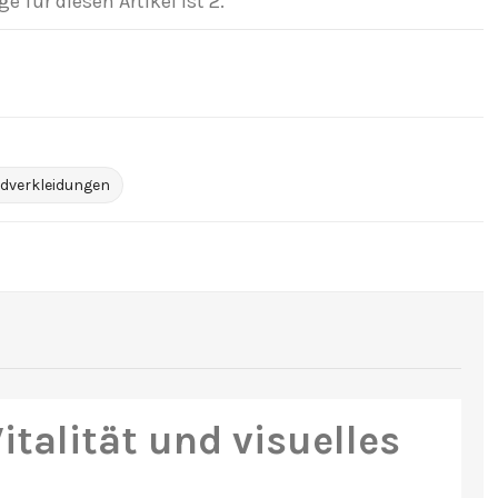
 für diesen Artikel ist 2.
verkleidungen
talität und visuelles