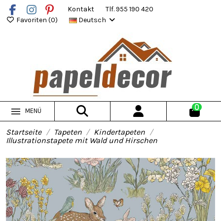
Kontakt
Tlf. 955 190 420
Favoriten (
0
)
Deutsch
0
MENÜ
Startseite
Tapeten
Kindertapeten
Illustrationstapete mit Wald und Hirschen