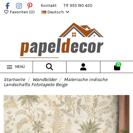
Kontakt
Tlf. 955 190 420
Favoriten (
0
)
Deutsch
0
MENÜ
Startseite
Wandbilder
Malerische indische
Landschafts Fototapete Beige