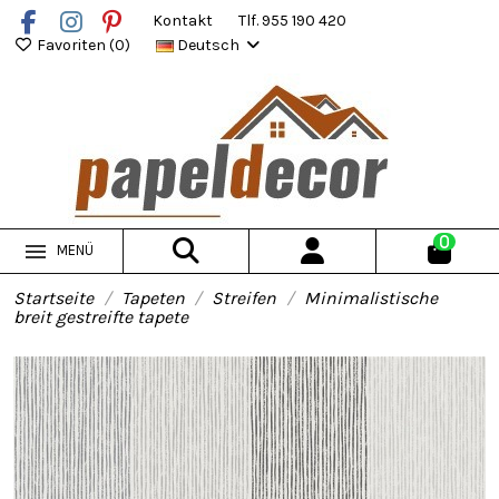
Kontakt
Tlf. 955 190 420
Favoriten (
0
)
Deutsch
0
MENÜ
Startseite
Tapeten
Streifen
Minimalistische
breit gestreifte tapete