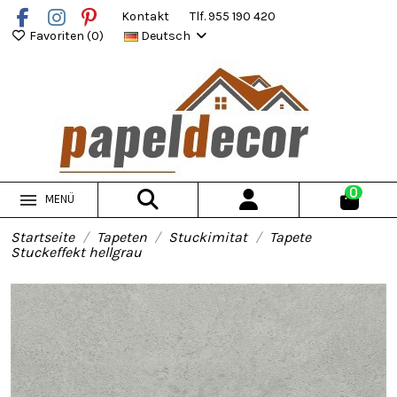
Kontakt
Tlf. 955 190 420
Favoriten (
0
)
Deutsch
0
MENÜ
Startseite
Tapeten
Stuckimitat
Tapete
Stuckeffekt hellgrau