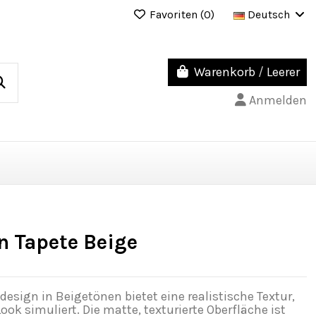
Favoriten (
0
)
Deutsch
Warenkorb
/
Leerer
Anmelden
n Tapete Beige
esign in Beigetönen bietet eine realistische Textur,
ook simuliert. Die matte, texturierte Oberfläche ist