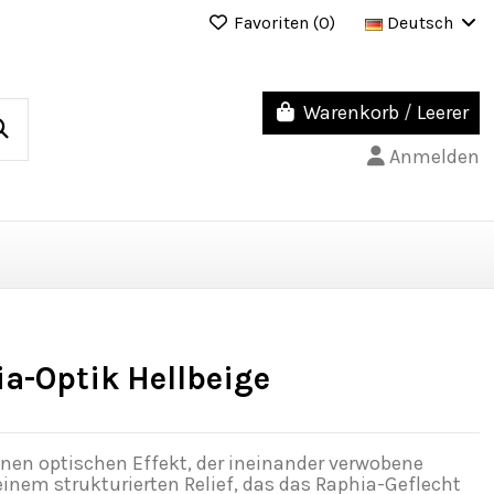
Favoriten (
0
)
Deutsch
Warenkorb
/
Leerer
Anmelden
ia-Optik Hellbeige
einen optischen Effekt, der ineinander verwobene
einem strukturierten Relief, das das Raphia-Geflecht