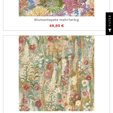
R
Blumentapete mehrfarbig
49,95 €
F
I
L
T
E