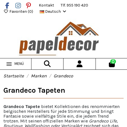
Kontakt
Tlf. 955 190 420
Favoriten (
0
)
Deutsch
0
MENÜ
Startseite
Marken
Grandeco
Grandeco Tapeten
Grandeco Tapete
bietet Kollektionen des renommierten
belgischen Herstellers für jede Stimmung und bringt
Fantasie sowie vielfältige Stile ein, die jedem Trend
trotzen. Mit seinen offiziellen Marken wie
Grandeco Life,
Boutique, WallFashion oder VerticalArt
zeichnet sich das