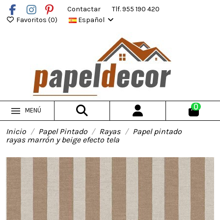
Contactar
Tlf. 955 190 420
Favoritos (
0
)
Español
0
MENÚ
Inicio
Papel Pintado
Rayas
Papel pintado
rayas marrón y beige efecto tela