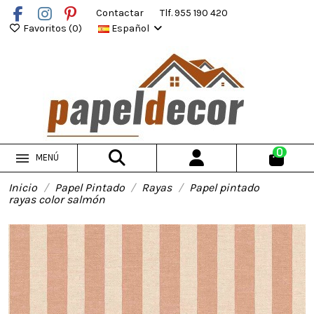
Contactar
Tlf. 955 190 420
Favoritos (
0
)
Español
0
MENÚ
Inicio
Papel Pintado
Rayas
Papel pintado
rayas color salmón