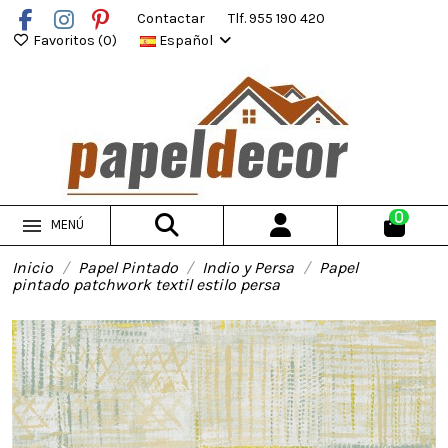
Contactar
Tlf. 955 190 420
Favoritos (
0
)
Español
0
MENÚ
Inicio
Papel Pintado
Indio y Persa
Papel
pintado patchwork textil estilo persa