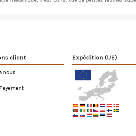
cre métallique, il est constitué de petites feuilles sup
ns client
Expédition (UE)
e nous
 Payement