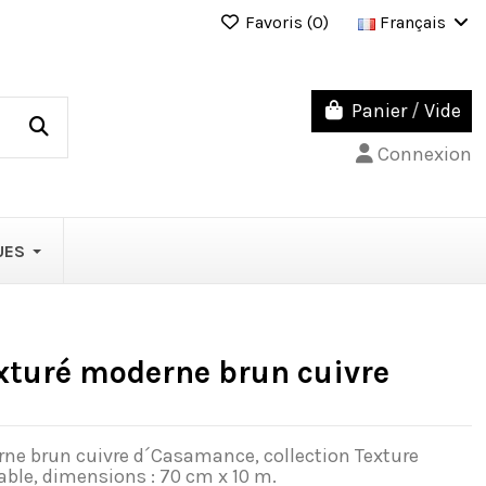
Favoris (
0
)
Français
Panier
/
Vide
Connexion
UES
exturé moderne brun cuivre
rne brun cuivre d´Casamance, collection Texture
able, dimensions : 70 cm x 10 m.