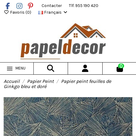
Contacter
Tlf. 955 190 420
Favoris (
0
)
Français
0
MENU
Accueil
Papier Peint
Papier peint feuilles de
Ginkgo bleu et doré