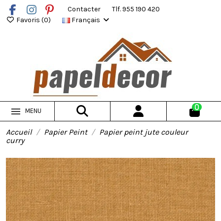
Contacter
Tlf. 955 190 420
Favoris (
0
)
Français
0
MENU
Accueil
Papier Peint
Papier peint jute couleur
curry