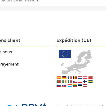
onautes de la maison.
ns client
Expédition (UE)
e nous
 Payement