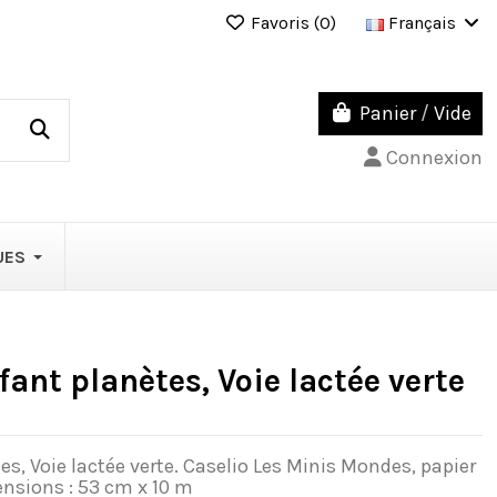
Favoris (
0
)
Français
Panier
/
Vide
Connexion
UES
fant planètes, Voie lactée verte
es, Voie lactée verte. Caselio Les Minis Mondes, papier
ensions : 53 cm x 10 m