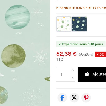
DISPONIBLE DANS D'AUTRES CO
Expédition sous 5-10 jours
52,38 €
58,20 €
-10%
TTC
Ajouter