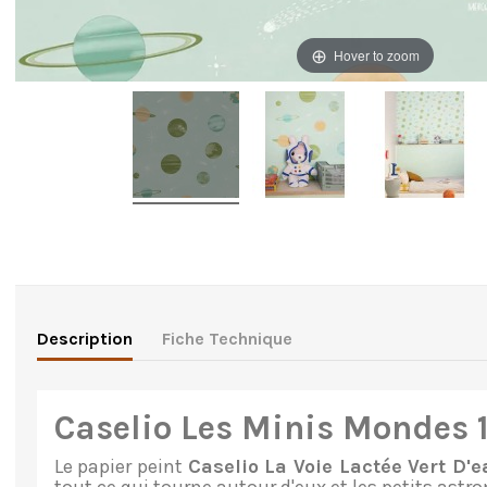
Hover to zoom
Description
Fiche Technique
Caselio Les Minis Mondes 
Le papier peint
Caselio La Voie Lactée Vert D'e