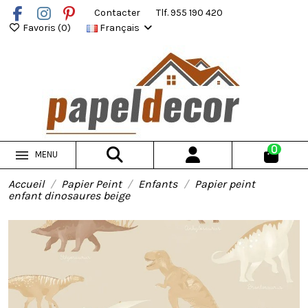
Contacter
Tlf. 955 190 420
Favoris (
0
)
Français
0
MENU
Accueil
Papier Peint
Enfants
Papier peint
enfant dinosaures beige