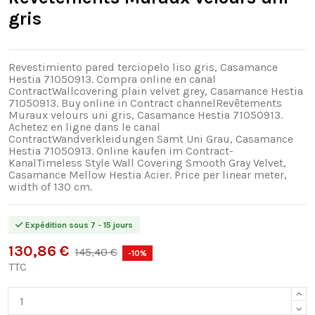
gris
Revestimiento pared terciopelo liso gris, Casamance
Hestia 71050913. Compra online en canal
ContractWallcovering plain velvet grey, Casamance Hestia
71050913. Buy online in Contract channelRevêtements
Muraux velours uni gris, Casamance Hestia 71050913.
Achetez en ligne dans le canal
ContractWandverkleidungen Samt Uni Grau, Casamance
Hestia 71050913. Online kaufen im Contract-
KanalTimeless Style Wall Covering Smooth Gray Velvet,
Casamance Mellow Hestia Acier. Price per linear meter,
width of 130 cm.
Expédition sous 7 - 15 jours
130,86 €
145,40 €
-10%
TTC