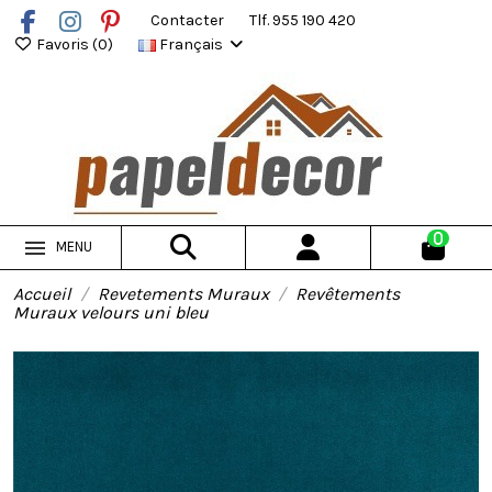
Contacter
Tlf. 955 190 420
Favoris (
0
)
Français
0
MENU
Accueil
Revetements Muraux
Revêtements
Muraux velours uni bleu