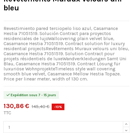
bleu
Revestimiento pared terciopelo liso azul, Casamance
Hestia 71051519. Solución Contract para proyectos
residenciales de lujoWallcovering plain velvet blue,
Casamance Hestia 71051519. Contract solution for luxury
residential projectsRevêtements Muraux velours uni bleu,
Casamance Hestia 71051519. Solution Contract pour
projets résidentiels de luxeWandverkleidungen Samt Uni
Blau, Casamance Hestia 71051519. Contract Lösung für
luxuriöse WohnprojekteTimeless style wall covering
smooth blue velvet, Casamance Mellow Hestia Topaze.
Price per linear meter, width of 130 cm.
Expédition sous 7 - 15 jours
130,86 €
145,40 €
-10%
TTC