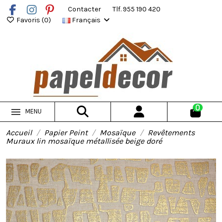
Contacter
Tlf. 955 190 420
Favoris (
0
)
Français
0
MENU
Accueil
Papier Peint
Mosaïque
Revêtements
Muraux lin mosaïque métallisée beige doré