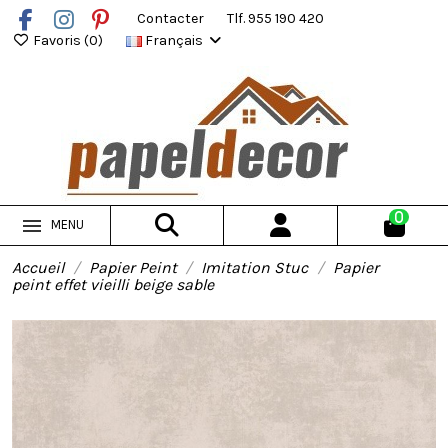
Contacter
Tlf. 955 190 420
Favoris (
0
)
Français
0
MENU
Accueil
Papier Peint
Imitation Stuc
Papier
peint effet vieilli beige sable