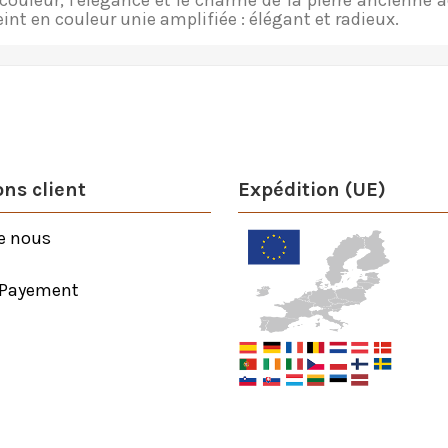
ouleur, l'élégance et le charme de la pierre ancienne a
eint
en couleur unie amplifiée : élégant et radieux.
ns client
Expédition (UE)
e nous
 Payement