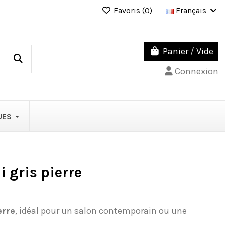
Favoris (
0
)
Français
Panier
/
Vide
Connexion
UES
i gris pierre
erre
, idéal pour un salon contemporain ou une