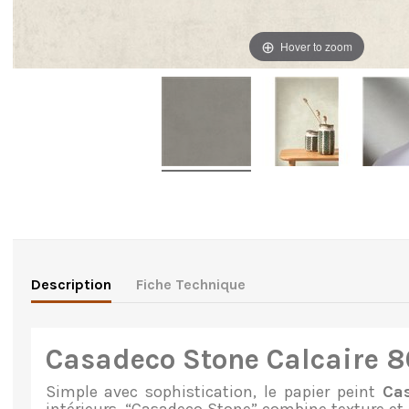
Hover to zoom
Description
Fiche Technique
Casadeco Stone Calcaire 
Simple avec sophistication, le
papier peint
Ca