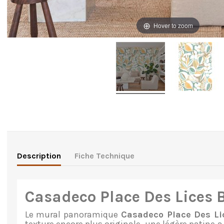
Hover to zoom
Description
Fiche Technique
Casadeco Place Des Lices 
Le mural panoramique
Casadeco Place Des Lic