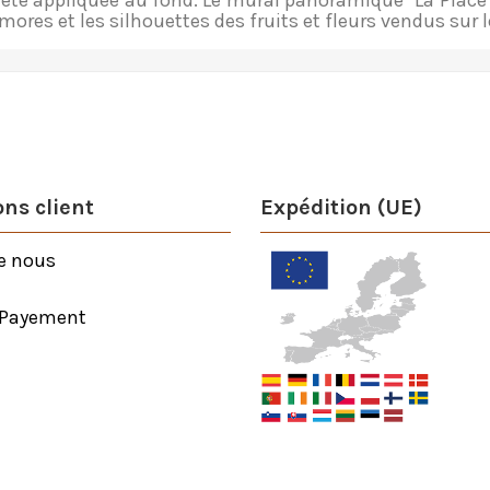
a été appliquée au fond. Le mural panoramique "La Place
omores et les silhouettes des fruits et fleurs vendus sur 
ns client
Expédition (UE)
e nous
 Payement