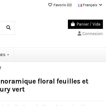
Favoris (
0
)
Français
Panier
/
Vide
Connexion
UES
t
noramique floral feuilles et
ury vert