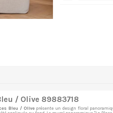
Bleu / Olive 89883718
es Bleu / Olive
présente un design floral panoramiqu