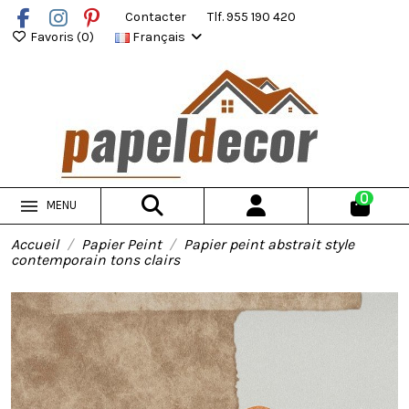
Contacter
Tlf. 955 190 420
Favoris (
0
)
Français
0
MENU
Accueil
Papier Peint
Papier peint abstrait style
contemporain tons clairs