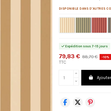
DISPONIBLE DANS D'AUTRES CO
Expédition sous 7-15 jours
79,83 €
88,70 €
-10%
TTC
Ajouter