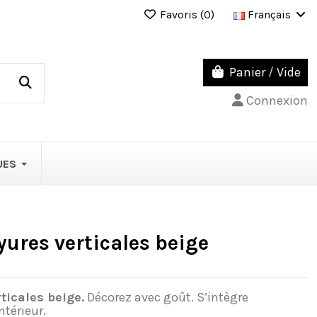
Favoris (
0
)
Français
Panier
/
Vide
Connexion
UES
yures verticales beige
ticales beige.
Décorez avec goût. S’intègre
ntérieur.