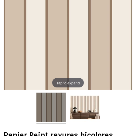
Tap to expand
Papier Peint rayures bicolores